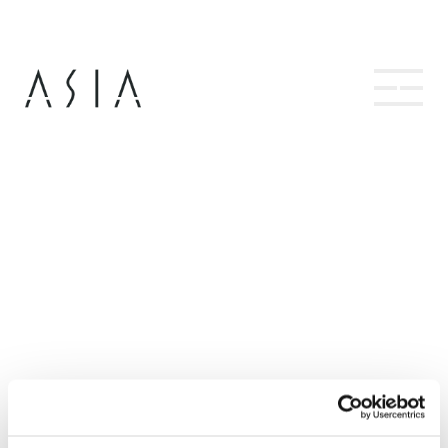
Hopp
til
innhold