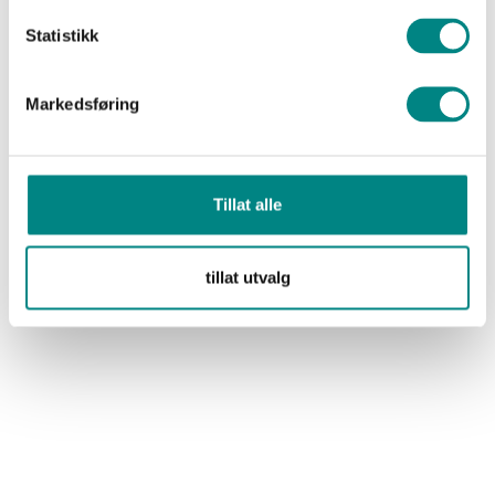
Statistikk
Markedsføring
Annet
Kontakt
Tillat alle
Take away på Wolt
Kjøp gavekort
tillat utvalg
Sosialt
Facebook
Instagram
Åpningstider