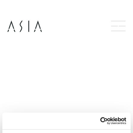
Hopp
til
innhold