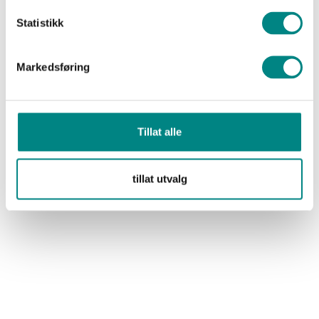
Statistikk
Markedsføring
Annet
Kontakt
Tillat alle
Take away på Wolt
Kjøp gavekort
tillat utvalg
Sosialt
Facebook
Instagram
Åpningstider