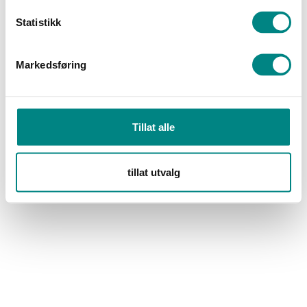
Statistikk
Markedsføring
Annet
Kontakt
Tillat alle
Take away på Wolt
Kjøp gavekort
tillat utvalg
Sosialt
Facebook
Instagram
Åpningstider