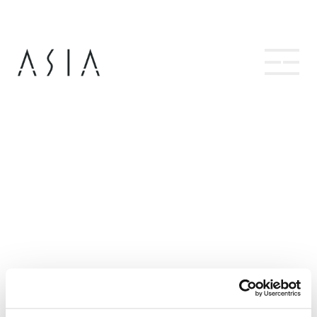
Hopp
til
innhold